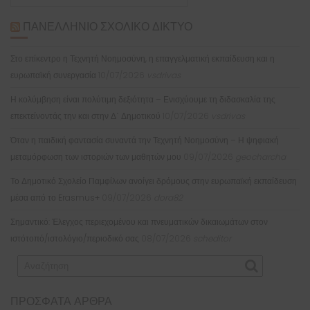
ΠΑΝΕΛΛΉΝΙΟ ΣΧΟΛΙΚΌ ΔΊΚΤΥΟ
Στο επίκεντρο η Τεχνητή Νοημοσύνη, η επαγγελματική εκπαίδευση και η
ευρωπαϊκή συνεργασία
10/07/2026
vsdrivas
Η κολύμβηση είναι πολύτιμη δεξιότητα – Ενισχύουμε τη διδασκαλία της
επεκτείνοντάς την και στην Δ΄ Δημοτικού
10/07/2026
vsdrivas
Όταν η παιδική φαντασία συναντά την Τεχνητή Νοημοσύνη – Η ψηφιακή
μεταμόρφωση των ιστοριών των μαθητών μου
09/07/2026
geocharcha
Το Δημοτικό Σχολείο Παμφίλων ανοίγει δρόμους στην ευρωπαϊκή εκπαίδευση
μέσα από το Erasmus+
09/07/2026
dora82
Σημαντικό: Έλεγχος περιεχομένου και πνευματικών δικαιωμάτων στον
ιστότοπό/ιστολόγιο/περιοδικό σας
08/07/2026
scheditor
ΠΡΌΣΦΑΤΑ ΆΡΘΡΑ