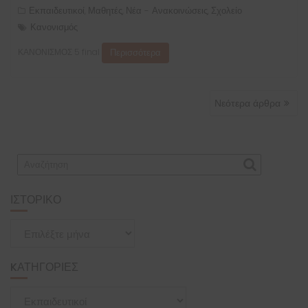
Εκπαιδευτικοί
Μαθητές
Νέα - Ανακοινώσεις
Σχολείο
,
,
,
Κανονισμός
Περισσότερα
ΚΑΝΟΝΙΣΜΟΣ 5 final
ΠΛΟΉΓΗΣΗ
Νεότερα άρθρα
ΆΡΘΡΩΝ
ΙΣΤΟΡΙΚΌ
Ιστορικό
KΑΤΗΓΟΡΊΕΣ
Kατηγορίες