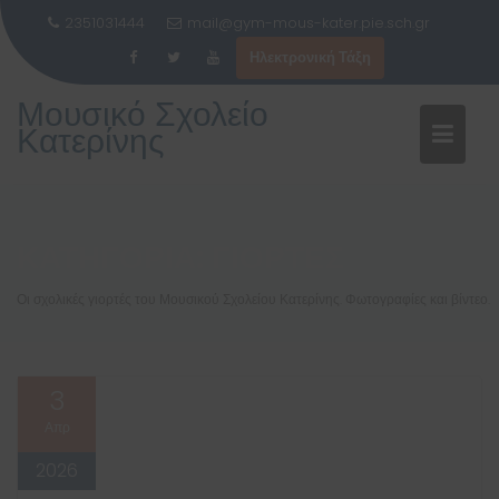
2351031444
mail@gym-mous-kater.pie.sch.gr
Ηλεκτρονική Τάξη
Μεταπηδήστε
Μουσικό Σχολείο
στο
Κατερίνης
περιεχόμενο
ΚΑΤΗΓΟΡΊΑ:
ΓΙΟΡΤΈΣ
Οι σχολικές γιορτές του Μουσικού Σχολείου Κατερίνης. Φωτογραφίες και βίντεο.
3
Απρ
2026