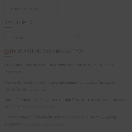
Ιστορικό
KΑΤΗΓΟΡΊΕΣ
Kατηγορίες
ΠΑΝΕΛΛΉΝΙΟ ΣΧΟΛΙΚΌ ΔΊΚΤΥΟ
eTwinning School Label -3ο Νηπιαγωγείο Αρτέμιδος
29/06/2026
3nipartem
Wonderful World: Το eTwinning πρόγραμμα του 1ου Δ.Σχ. Αμπελώνα
29/06/2026
velesiotou
Από τη Γαλλία στην Κάλυμνο: μια εμπειρία Erasmus+ γεμάτη γνώση και νέες
ιδέες
29/06/2026
a_mastorak
Ενδοσχολική Επιμόρφωση στα Ψηφιακά Εργαλεία -AI για τη Σύγχρονη
Διδασκαλία
26/06/2026
ptasiopou