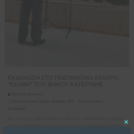
ΕΚΔΉΛΩΣΗ ΣΤΟ ΠΝΕΥΜΑΤΙΚΌ ΚΈΝΤΡΟ
“ΕΚΆΒΗ” ΤΟΥ ΔΉΜΟΥ ΚΑΤΕΡΊΝΗΣ
Κώστας Αντωνίου
Ανακοινώσεις
Γιορτές
Δράσεις
Νέα - Ανακοινώσεις
,
,
,
,
Συναυλίες
Στις 23.3.2025, ημέρα Κυριακή και ώρα 19:00, παρουσιάστηκε με μεγάλη
επιτυχία η εκδήλωση του σχολείου μας με τίτλο “Η διαχρονική συμβολή
Clo
this
της γυναίκας στους εθνικούς και κοινωνικούς αγώνες” στο Πνευματικό