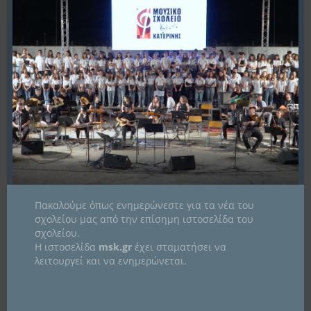
ΔΙΑΜΑΡΤΥΡΊΑΣ
Θεόδωρος Καρτσιώτης
Γονείς
Δεκαπενταμελές
Δελτία τύπου
Μαθητές
Νέα -
,
,
,
,
Ανακοινώσεις
Σύλλογος γονέων
,
Την Δευτέρα 29 Οκτωβρίου, η Πανελλήνια Ένωση Γονέων Μουσικών
Σχολείων διοργανώνει μουσική διαμαρτυρία στις πόλεις που υπάρχουν
Μουσικά Σχολεία για να διεκδικήσουμε τα δίκαια αιτήματα των μαθητών.
Το 15μελες μαθητικό συμβούλιο και ο Σύλλογος Γονέων του Μουσικού
Σχολείου Κατερίνης αποφάσισαν να συμμετέχουν και φέτος σε αυτή την
δράση, με τα εξής αιτήματα: 1. Η κάλυψη…
Περισσότερα
Πακαλούμε όπως ενημερώνεστε για τα νέα του
σχολείου μας από την επίσημη ιστοσελίδα του
σχολείου.
20
Η ιστοσελίδα
msk.gr
έχει σταματήσει να
λειτουργεί και να ενημερώνεται.
Ιούλ
2018