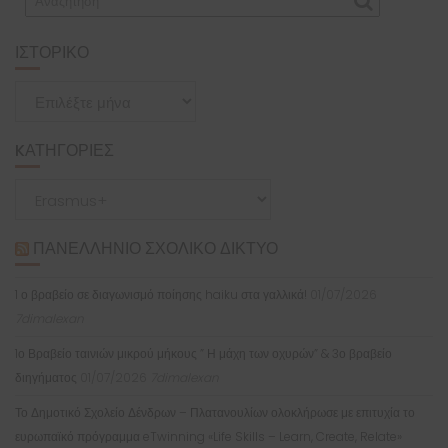
ΙΣΤΟΡΙΚΌ
Ιστορικό
KΑΤΗΓΟΡΊΕΣ
Kατηγορίες
ΠΑΝΕΛΛΉΝΙΟ ΣΧΟΛΙΚΌ ΔΊΚΤΥΟ
1 ο βραβείο σε διαγωνισμό ποίησης haiku στα γαλλικά!
01/07/2026
7dimalexan
1ο Βραβείο ταινιών μικρού μήκους ” Η μάχη των οχυρών” & 3ο βραβείο
διηγήματος
01/07/2026
7dimalexan
Το Δημοτικό Σχολείο Δένδρων – Πλατανουλίων ολοκλήρωσε με επιτυχία το
ευρωπαϊκό πρόγραμμα eTwinning «Life Skills – Learn, Create, Relate»