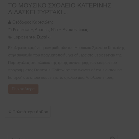
ΤΟ ΜΟΥΣΙΚΌ ΣΧΟΛΕΊΟ ΚΑΤΕΡΊΝΗΣ
ΔΙΔΆΣΚΕΙ ΣΥΡΤΆΚΙ …
Θεόδωρος Καρτσιώτης
Erasmus+
Δράσεις
Νέα - Ανακοινώσεις
,
,
Esposente
Συρτάκι
,
Εκπληκτική εμφάνιση των μαθητών του Μουσικού Σχολείου Κατερίνης
στην συναυλία που πραγματοποιήθηκε σήμερα στο Esposende της
Πορτογαλίας στα πλαίσια της τρίτης συνάντησης των εταίρων του
προγράμματος Erasmus “Following the waves of music around
Europe” στο οποίο συμμετέχει το σχολείο μας. Απολαύστε τους:
Περισσότερα
ΠΛΟΉΓΗΣΗ
Παλαιότερα άρθρα
ΆΡΘΡΩΝ