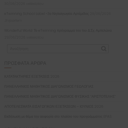
30/06/2026
velesiotou
eTwinning School Label -3ο Νηπιαγωγείο Αρτέμιδος
29/06/2026
3nipartem
Wonderful World: Το eTwinning πρόγραμμα του 1ου Δ.Σχ. Αμπελώνα
29/06/2026
velesiotou
ΠΡΌΣΦΑΤΑ ΆΡΘΡΑ
ΚΑΤΑΤΑΚΤΗΡΙΕΣ ΕΞΕΤΑΣΕΙΣ 2026
ΠΑΝΕΛΛΗΝΙΟΣ ΜΑΘΗΤΙΚΟΣ ΔΙΑΓΩΝΙΣΜΟΣ ΓΕΩΛΟΓΙΑΣ
ΠΑΝΕΛΛΗΝΙΟΣ ΜΑΘΗΤΙΚΟΣ ΔΙΑΓΩΝΙΣΜΟΣ ΦΥΣΙΚΗΣ “ΑΡΙΣΤΟΤΕΛΗΣ”
ΑΠΟΤΕΛΕΣΜΑΤΑ ΕΙΣΑΓΩΓΙΚΩΝ ΕΞΕΤΑΣΕΩΝ – ΙΟΥΝΙΟΣ 2026
Εκδήλωση με θέμα την αειφορία στο πλαίσιο του προγράμματος EPAS