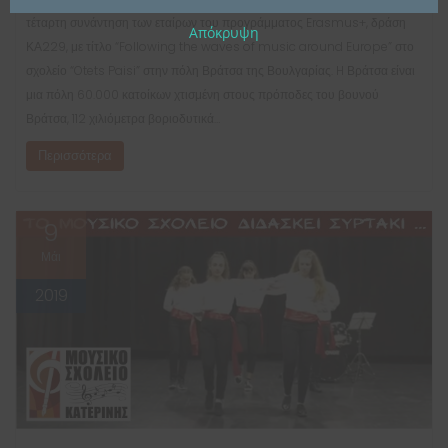
τέταρτη συνάντηση των εταίρων του προγράμματος Erasmus+, δράση
Απόκρυψη
ΚΑ229, με τίτλο “Following the waves of music around Europe” στο
σχολείο “Otets Paisi” στην πόλη Βράτσα της Βουλγαρίας. H Βράτσα είναι
μια πόλη 60.000 κατοίκων χτισμένη στους πρόποδες του βουνού
Βράτσα, 112 χιλιόμετρα βοριοδυτικά…
Περισσότερα
9
Μάι
2019