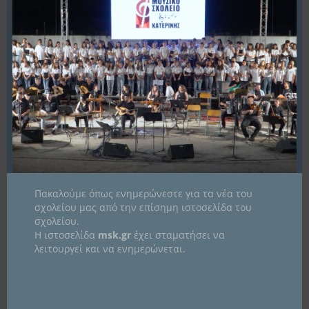
Περισσότερα
5
Δεκ
2019
Πακαλούμε όπως ενημερώνεστε για τα νέα του
σχολείου μας από την επίσημη ιστοσελίδα του
TO ΜΟΥΣΙΚΌ ΣΧΟΛΕΊΟ ΚΑΤΕΡΊΝΗΣ ΣΤΗ
σχολείου.
ΒΟΥΛΓΑΡΊΑ
Η ιστοσελίδα
msk.gr
έχει σταματήσει να
λειτουργεί και να ενημερώνεται.
Θεόδωρος Καρτσιώτης
Erasmus+
Δελτία τύπου
Δράσεις
Νέα - Ανακοινώσεις
,
,
,
Βουλγαρία
Βράτσα
Σοφία
,
,
Από τις 4 Νοεμβρίου έως και τις 8 Νοεμβρίου 2019 πραγματοποιήθηκε η