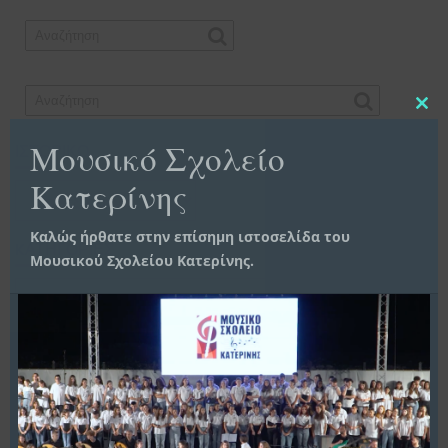
Clo
this
Μουσικό Σχολείο
ΙΣΤΟΡΙΚΌ
mo
Κατερίνης
Ιστορικό
Καλώς ήρθατε στην επίσημη ιστοσελίδα του
KΑΤΗΓΟΡΊΕΣ
Μουσικού Σχολείου Κατερίνης.
Kατηγορίες
ΠΑΝΕΛΛΉΝΙΟ ΣΧΟΛΙΚΌ ΔΊΚΤΥΟ
Κυκλοφορία επετειακού τραγουδιού για τα 200 χρόνια της Ερμούπολης
03/07/2026
vsdrivas