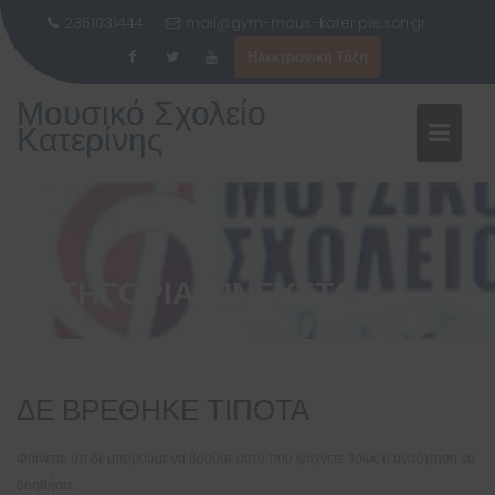
2351031444
mail@gym-mous-kater.pie.sch.gr
Ηλεκτρονική Τάξη
Μεταπηδήστε
Μουσικό Σχολείο
στο
Κατερίνης
περιεχόμενο
ΚΑΤΗΓΟΡΊΑ:
ΠΝΕΥΣΤΆ
ΔΕ ΒΡΈΘΗΚΕ ΤΊΠΟΤΑ
Φαίνεται ότι δε μπορούμε να βρούμε αυτό που ψάχνετε. Ίσως η αναζήτηση να
βοηθήσει.