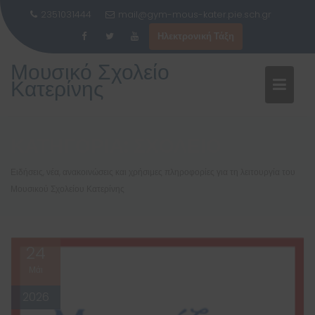
2351031444
mail@gym-mous-kater.pie.sch.gr
Ηλεκτρονική Τάξη
Μεταπηδήστε
Μουσικό Σχολείο
στο
Κατερίνης
περιεχόμενο
ΚΑΤΗΓΟΡΊΑ:
ΣΧΟΛΕΊΟ
Ειδήσεις, νέα, ανακοινώσεις και χρήσιμες πληροφορίες για τη λειτουργία του
Μουσικού Σχολείου Κατερίνης
24
Μάι
2026