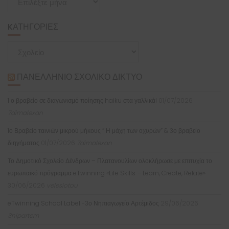
KΑΤΗΓΟΡΊΕΣ
Kατηγορίες
ΠΑΝΕΛΛΉΝΙΟ ΣΧΟΛΙΚΌ ΔΊΚΤΥΟ
1 ο βραβείο σε διαγωνισμό ποίησης haiku στα γαλλικά!
01/07/2026
7dimalexan
1ο Βραβείο ταινιών μικρού μήκους ” Η μάχη των οχυρών” & 3ο βραβείο
διηγήματος
01/07/2026
7dimalexan
Το Δημοτικό Σχολείο Δένδρων – Πλατανουλίων ολοκλήρωσε με επιτυχία το
ευρωπαϊκό πρόγραμμα eTwinning «Life Skills – Learn, Create, Relate»
30/06/2026
velesiotou
eTwinning School Label -3ο Νηπιαγωγείο Αρτέμιδος
29/06/2026
3nipartem