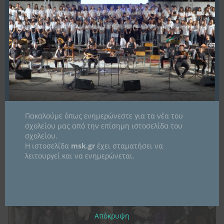
ευρωπαϊκές δράσεις, ευκαιρίες χρηματοδότησης, εκδηλώσεις και
πρωτοβουλίες που σχετίζονται με το περιβάλλον, το κλίμα, τη βιώσιμη
ανάπτυξη και τη συμμετοχή των πολιτών. Μέσα από τις επιμέρους
ενότητες του ιστότοπου, ο επισκέπτης μπορεί να…
Περισσότερα
15
Ιαν
Πακαλούμε όπως ενημερώνεστε για τα νέα του
σχολείου μας από την επίσημη ιστοσελίδα του
2026
σχολείου.
Η ιστοσελίδα
msk.gr
έχει σταματήσει να
λειτουργεί και να ενημερώνεται.
Απόκρυψη