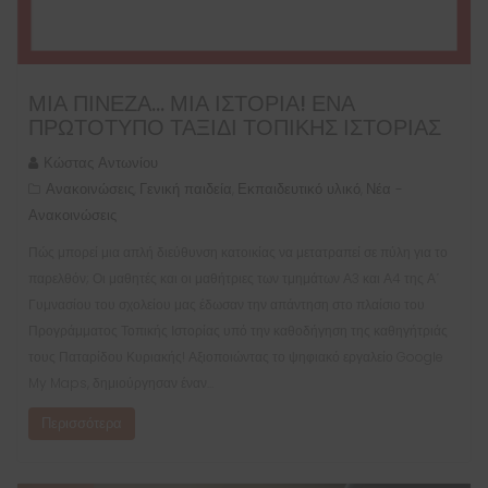
ΜΙΑ ΠΙΝΈΖΑ… ΜΙΑ ΙΣΤΟΡΊΑ! ΈΝΑ
ΠΡΩΤΌΤΥΠΟ ΤΑΞΊΔΙ ΤΟΠΙΚΉΣ ΙΣΤΟΡΊΑΣ
Κώστας Αντωνίου
Ανακοινώσεις
Γενική παιδεία
Εκπαιδευτικό υλικό
Νέα -
,
,
,
Ανακοινώσεις
Πώς μπορεί μια απλή διεύθυνση κατοικίας να μετατραπεί σε πύλη για το
παρελθόν; Οι μαθητές και οι μαθήτριες των τμημάτων Α3 και Α4 της Α΄
Γυμνασίου του σχολείου μας έδωσαν την απάντηση στο πλαίσιο του
Προγράμματος Τοπικής Ιστορίας υπό την καθοδήγηση της καθηγήτριάς
τους Παταρίδου Κυριακής! Αξιοποιώντας το ψηφιακό εργαλείο Google
My Maps, δημιούργησαν έναν…
Περισσότερα