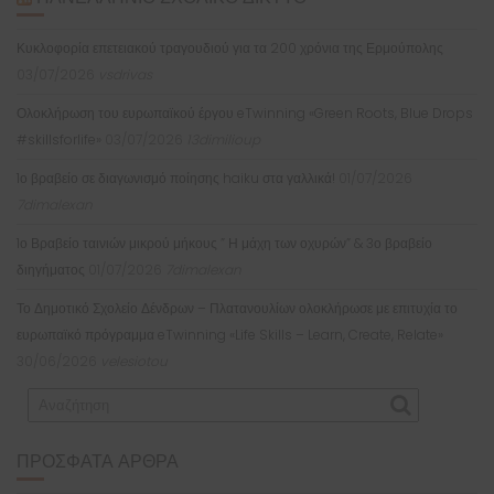
Κυκλοφορία επετειακού τραγουδιού για τα 200 χρόνια της Ερμούπολης
03/07/2026
vsdrivas
Ολοκλήρωση του ευρωπαϊκού έργου eTwinning «Green Roots, Blue Drops
#skillsforlife»
03/07/2026
13dimilioup
1ο βραβείο σε διαγωνισμό ποίησης haiku στα γαλλικά!
01/07/2026
7dimalexan
1ο Βραβείο ταινιών μικρού μήκους ” Η μάχη των οχυρών” & 3ο βραβείο
διηγήματος
01/07/2026
7dimalexan
Το Δημοτικό Σχολείο Δένδρων – Πλατανουλίων ολοκλήρωσε με επιτυχία το
ευρωπαϊκό πρόγραμμα eTwinning «Life Skills – Learn, Create, Relate»
30/06/2026
velesiotou
ΠΡΌΣΦΑΤΑ ΆΡΘΡΑ