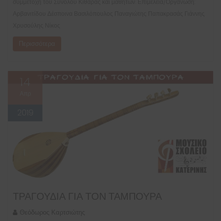
συμμετοχή του Συνόλου Κιθάρας και μαθητών. Επιμέλεια/Οργάνωση:
Αρβανιτίδου Δέσποινα Βασιλόπουλος Παναγιώτης Παπακρασάς Γιάννης
Χρυσούλης Νίκος
Περισσότερα
14
Απρ
2019
ΤΡΑΓΟΎΔΙΑ ΓΙΑ ΤΟΝ ΤΑΜΠΟΥΡΆ
Θεόδωρος Καρτσιώτης