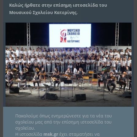
Σεμινάριο/ masterclass Κιθάρας με τον Καθηγητή Κλασικής Κιθάρας
Καλώς ήρθατε στην επίσημη ιστοσελίδα του
του τμήματος Μουσικών Σπουδών Ιωαννίνων Γιάννη Ευσταθόπουλο στις
Μουσικού Σχολείου Κατερίνης.
11/04/24. Μια όμορφη και πολύτιμη εμπειρία για μαθητές και
εκπαιδευτικούς. Ευχαριστούμε πολύ όλους τους συντελεστές!!!
Διοργάνωση εποπτεία: Αρβανιτίδου Δέσποινα Βασιλόπουλος Παναγιώτης
Παπακρασας Γιάννης Χρυσούλης Νίκος
Περισσότερα
11
Απρ
2024
Πακαλούμε όπως ενημερώνεστε για τα νέα του
σχολείου μας από την επίσημη ιστοσελίδα του
σχολείου.
Η ιστοσελίδα
msk.gr
έχει σταματήσει να