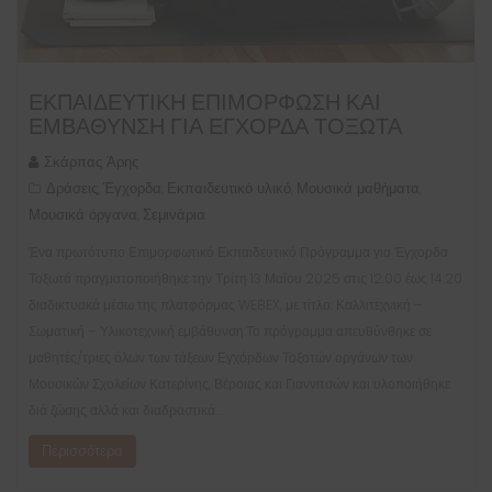
ΕΚΠΑΙΔΕΥΤΙΚΉ ΕΠΙΜΌΡΦΩΣΗ ΚΑΙ
ΕΜΒΆΘΥΝΣΗ ΓΙΑ ΈΓΧΟΡΔΑ ΤΟΞΩΤΆ
Σκάρπας Άρης
Δράσεις
Έγχορδα
Εκπαιδευτικό υλικό
Μουσικά μαθήματα
,
,
,
,
Μουσικά όργανα
Σεμινάρια
,
Ένα πρωτότυπο Επιμορφωτικό Εκπαιδευτικό Πρόγραμμα για Έγχορδα
Τοξωτά πραγματοποιήθηκε την Τρίτη 13 Μαΐου 2025 στις 12:00 έως 14:20
διαδικτυακά μέσω της πλατφόρμας WEBEX, με τίτλο: Καλλιτεχνική –
Σωματική – Υλικοτεχνική εμβάθυνση.Το πρόγραμμα απευθύνθηκε σε
μαθητές/τριες όλων των τάξεων Εγχόρδων Τοξοτών οργάνων των
Μουσικών Σχολείων Κατερίνης, Βέροιας και Γιαννιτσών και υλοποιήθηκε
διά ζώσης αλλά και διαδραστικά…
Περισσότερα