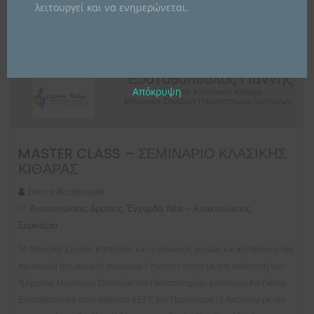
λειτουργεί και να ενημερώνεται.
Απόκρυψη
MASTER CLASS – ΣΕΜΙΝΆΡΙΟ ΚΛΑΣΙΚΉΣ
ΚΙΘΆΡΑΣ
Dinos Boutsioulis
Ανακοινώσεις
Δράσεις
Έγχορδα
Νέα - Ανακοινώσεις
,
,
,
,
Σεμινάρια
Το Μουσικό Σχολείο Κατερίνης και ο σύλλογος γονέων και κηδεμόνων σας
προσκαλεί στο ανοικτό σεμινάριο / master class με τον καθηγητή του
Τμήματος Μουσικών Σπουδών του Πανεπιστημίου Ιωαννίνων Κο Γιάννη
Ευσταθόπουλο στην αίθουσα ΚΕΓΕ την Παρασκευή 12 Απριλίου με την