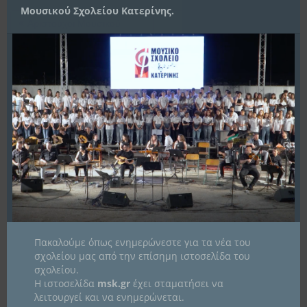
Μουσικού Σχολείου Κατερίνης.
ΠΛΟΉΓΗΣΗ
Αριστούχοι Μουσικού
Επιτυχόντες Μουσικού
ΆΡΘΡΩΝ
Σχολείου Β΄ Λυκείου 2022
Σχολείου 2022
ΙΣΤΟΡΙΚΌ
Ιστορικό
KΑΤΗΓΟΡΊΕΣ
Kατηγορίες
Πακαλούμε όπως ενημερώνεστε για τα νέα του
σχολείου μας από την επίσημη ιστοσελίδα του
ΠΑΝΕΛΛΉΝΙΟ ΣΧΟΛΙΚΌ ΔΊΚΤΥΟ
σχολείου.
Η ιστοσελίδα
msk.gr
έχει σταματήσει να
λειτουργεί και να ενημερώνεται.
1 ο βραβείο σε διαγωνισμό ποίησης haiku στα γαλλικά!
01/07/2026