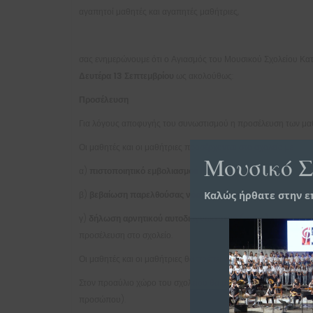
αγαπητοί μαθητές και αγαπητές μαθήτριες,
σας ενημερώνουμε ότι ο Αγιασμός του Μουσικού Σχολείου Κατ
Δευτέρα 13 Σεπτεμβρίου
ως ακολούθως:
Προσέλευση
Για λόγους αποφυγής του συνωστισμού η προσέλευση των μαθητ
Οι μαθητές και οι μαθήτριες προσέρχονται στο σχολείο με
Μουσικό Σ
α)
πιστοποιητικό
εμβολιασμού
ή
Καλώς ήρθατε στην ε
β)
βεβαίωση παρελθούσας νόσησης
(τελευταίου εξαμήνου) 
γ)
δήλωση αρνητικού αυτοδιαγνωστικού (σελφ) τεστ
, το ο
προσέλευση στο σχολείο.
Οι μαθητές και οι μαθήτριες θα πρέπει να επιδεικνύουν τα π
Στον προαύλιο χώρο του σχολείου θα μπουν μόνο οι μαθητές
προσώπου).