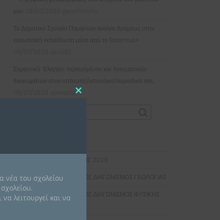
μου
09/07/2026
geocharcha
Το Δημοτικό Σχολείο Παμφίλων ανοίγει δρόμους στην
ευρωπαϊκή εκπαίδευση μέσα από το Erasmus+
09/07/2026
dora82
Σημαντικό: Έλεγχος περιεχομένου και πνευματικών
δικαιωμάτων στον ιστότοπό/ιστολόγιο/περιοδικό σας
08/07/2026
scheditor
Close
this
module
ΠΡΌΣΦΑΤΑ ΆΡΘΡΑ
ΚΑΤΑΤΑΚΤΗΡΙΕΣ ΕΞΕΤΑΣΕΙΣ 2026
ΠΑΝΕΛΛΗΝΙΟΣ ΜΑΘΗΤΙΚΟΣ ΔΙΑΓΩΝΙΣΜΟΣ ΓΕΩΛΟΓΙΑΣ
α νέα του σχολείου
 σχολείου.
ΠΑΝΕΛΛΗΝΙΟΣ ΜΑΘΗΤΙΚΟΣ ΔΙΑΓΩΝΙΣΜΟΣ ΦΥΣΙΚΗΣ
 να λειτουργεί και να
“ΑΡΙΣΤΟΤΕΛΗΣ”