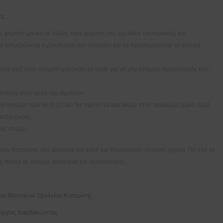
ες
 να φορούν μάσκα σε όλους τους χώρους του σχολείου εσωτερικούς και
 να ενημερώνεται η Διεύθυνση του σχολείου και να προσκομίζονται τα σχετικά
έχουν μαζί τους ατομικό μπουκάλι με νερό, για να μην υπάρχει συνωστισμός στις
ισέλθουν στην αυλή του σχολείου.
ο σχολείο πριν τις 8:00 δεν θα πρέπει να εισέλθουν στον προαύλιο χώρο, αλλά
αιδευτικούς.
ους στυλό!
υ Κατερίνης σας εύχονται μια καλή και δημιουργική σχολική χρονιά. Για όλα τα
ς πάντα σε πνεύμα συνεργίας και συνεννόησης.
του Μουσικού Σχολείου Κατερίνης
ώργος Βαρδακώστας