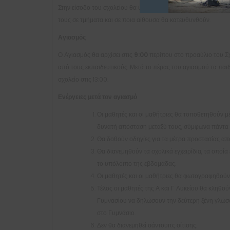
Στην είσοδο του σχολείου θα υπάρχουν εκπαιδευτικοί του σχολ
τους σε τμήματα και σε ποια αίθουσα θα κατευθυνθούν.
Αγιασμός
Ο Αγιασμός θα αρχίσει στις
9:00
περίπου στο προαύλιο του Σχ
από τους εκπαιδευτικούς. Μετά το πέρας του αγιασμού τα παι
σχολείο στις 13:00.
Ενέργειες μετά τον αγιασμό
Οι μαθητές και οι μαθήτριες θα τοποθετηθούν μέ
δυνατή απόσταση μεταξύ τους, σύμφωνα πάντα μ
Θα δοθούν οδηγίες για τα μέτρα προστασίας απ
Θα διανεμηθούν τα σχολικά εγχειρίδια, τα οποί
το υπόλοιπο της εβδομάδας.
Οι μαθητές και οι μαθήτριες θα φωτογραφηθούν α
Τέλος οι μαθητές της Α και Γ Λυκείου θα κληθού
Γυμνασίου να δηλώσουν την δεύτερη ξένη γλώ
στο Γυμνάσιο.
Δεν θα διανεμηθεί σάντουιτς σίτισης.