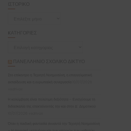
ΙΣΤΟΡΙΚΌ
Ιστορικό
KΑΤΗΓΟΡΊΕΣ
Kατηγορίες
ΠΑΝΕΛΛΉΝΙΟ ΣΧΟΛΙΚΌ ΔΊΚΤΥΟ
Στο επίκεντρο η Τεχνητή Νοημοσύνη, η επαγγελματική
εκπαίδευση και η ευρωπαϊκή συνεργασία
10/07/2026
vsdrivas
Η κολύμβηση είναι πολύτιμη δεξιότητα – Ενισχύουμε τη
διδασκαλία της επεκτείνοντάς την και στην Δ΄ Δημοτικού
10/07/2026
vsdrivas
Όταν η παιδική φαντασία συναντά την Τεχνητή Νοημοσύνη
– Η ψηφιακή μεταμόρφωση των ιστοριών των μαθητών