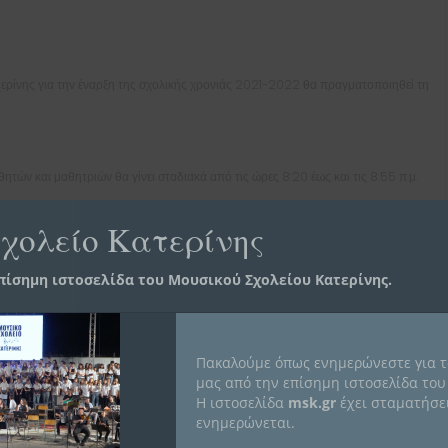
ερίνης για την έναρξη της σχολικής χρονιάς 2021-2022 θα πραγματοποιηθεί τη
ών και μαθητριών θα γίνει σταδιακά από τις ώρες 8:20 έως και τις 8:55 π.μ.
χολείο Κατερίνης
πίσημη ιστοσελίδα του Μουσικού Σχολείου Κατερίνης.
ή
ποίο θα πρέπει να έχει πραγματοποιηθεί έως και 24 ώρες πριν από την
Πακαλούμε όπως ενημερώνεστε για τ
αραπάνω έγγραφα εφόσον τους ζητηθεί.
μας από την επίσημη ιστοσελίδα του
Η ιστοσελίδα
msk.gr
έχει σταματήσει
 και οι μαθήτριες τηρουμένων των προβλεπόμενων μέτρων προστασίας (μάσκα
ενημερώνεται.