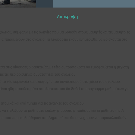
είου, οι οποίοι θα καθοδηγήσουν τους μαθητές και οι μαθήτριες για τον χωρισμό
Απόκρυψη
ολείου, σύμφωνα με τις οδηγίες που θα δοθούν στους μαθητές και τις μαθήτριες
διά παραμένουν στο σχολείο. Τα λεωφορεία έχουν ενημερωθεί να βρίσκονται στο
σα στις αίθουσες διδασκαλίας με τέτοιον τρόπο ώστε να εξασφαλίζεται η μέγιστη
ε τις περιορισμένες δυνατότητες του σχολείου
ό το νέο κορωνοϊό και αποφυγής του συνωστισμού στο χώρο του σχολείου.
α είναι ήδη τοποθετημένα σε πλαστικές και θα δοθεί το πρόγραμμα μαθημάτων για
τομικά και ανά τμήμα για τις ανάγκες του σχολείου.
ν να επιλέξουν τα μαθήματα επιλογής μουσικής παιδείας και οι μαθητές της Α
σσα που παρακολούθησαν στο Δημοτικό και θα συνεχίσουν να παρακολουθούν