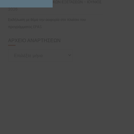
ΑΠΟΤΕΛΕΣΜΑΤΑ ΕΙΣΑΓΩΓΙΚΩΝ ΕΞΕΤΑΣΕΩΝ – ΙΟΥΝΙΟΣ
2026
Εκδήλωση με θέμα την αειφορία στο πλαίσιο του
προγράμματος EPAS
ΑΡΧΕΊΟ ΑΝΑΡΤΉΣΕΩΝ
Αρχείο
Αναρτήσεων