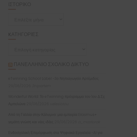
ΙΣΤΟΡΙΚΌ
Ιστορικό
KΑΤΗΓΟΡΊΕΣ
Kατηγορίες
ΠΑΝΕΛΛΉΝΙΟ ΣΧΟΛΙΚΌ ΔΊΚΤΥΟ
eTwinning School Label -3ο Νηπιαγωγείο Αρτέμιδος
29/06/2026
3nipartem
Wonderful World: Το eTwinning πρόγραμμα του 1ου Δ.Σχ.
Αμπελώνα
29/06/2026
velesiotou
Από τη Γαλλία στην Κάλυμνο: μια εμπειρία Erasmus+
γεμάτη γνώση και νέες ιδέες
29/06/2026
a_mastorak
Ενδοσχολική Επιμόρφωση στα Ψηφιακά Εργαλεία -AI για