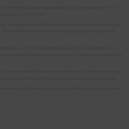
της διαδικασίας των εισαγωγικών εξετάσεων για την εισαγωγή στην Α΄ Τάξη
το σχολικό έτος
2026–2027
.
ριες που συμμετείχαν στη διαδικασία, επιδεικνύοντας ενδιαφέρον, προσπάθεια
ας αποτελεί από μόνη της ένα σημαντικό βήμα δημιουργικής αναζήτησης και
ι μαθήτριες, τους οποίους καλωσορίζουμε με χαρά στη μεγάλη οικογένεια του
σει μια ξεχωριστή διαδρομή γνώσης, καλλιτεχνικής έκφρασης και δημιουργικών
 τους γονείς και κηδεμόνες για την εμπιστοσύνη που δείχνουν στο σχολείο μας,
αιδευτικό προσωπικό για την άρτια οργάνωση και διεξαγωγή της διαδικασίας.
ομονούμε να υποδεχθούμε τους νέους μας μαθητές και τις νέες μας μαθήτριες