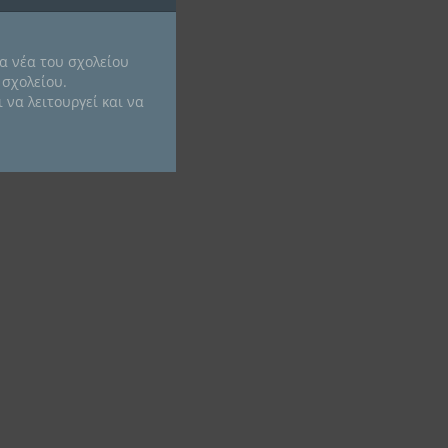
α νέα του σχολείου
 σχολείου.
 να λειτουργεί και να