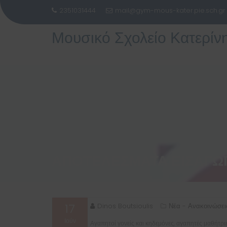
2351031444
mail@gym-mous-kater.pie.sch.gr
Μουσικό Σχολείο Κατερίν
Μεταπηδήστε
στο
περιεχόμενο
ΑΠΟΤΕΛΕΣΜΑΤΑ ΕΙΣΑΓΩΓ
17
Dinos Boutsioulis
Νέα - Ανακοινώσει
Ιούν
Αγαπητοί γονείς και κηδεμόνες, αγαπητές μαθήτριε