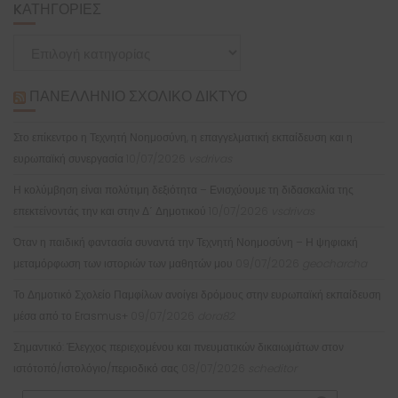
KΑΤΗΓΟΡΊΕΣ
Kατηγορίες
ΠΑΝΕΛΛΉΝΙΟ ΣΧΟΛΙΚΌ ΔΊΚΤΥΟ
Στο επίκεντρο η Τεχνητή Νοημοσύνη, η επαγγελματική εκπαίδευση και η
ευρωπαϊκή συνεργασία
10/07/2026
vsdrivas
Η κολύμβηση είναι πολύτιμη δεξιότητα – Ενισχύουμε τη διδασκαλία της
επεκτείνοντάς την και στην Δ΄ Δημοτικού
10/07/2026
vsdrivas
Όταν η παιδική φαντασία συναντά την Τεχνητή Νοημοσύνη – Η ψηφιακή
μεταμόρφωση των ιστοριών των μαθητών μου
09/07/2026
geocharcha
Το Δημοτικό Σχολείο Παμφίλων ανοίγει δρόμους στην ευρωπαϊκή εκπαίδευση
μέσα από το Erasmus+
09/07/2026
dora82
Σημαντικό: Έλεγχος περιεχομένου και πνευματικών δικαιωμάτων στον
ιστότοπό/ιστολόγιο/περιοδικό σας
08/07/2026
scheditor