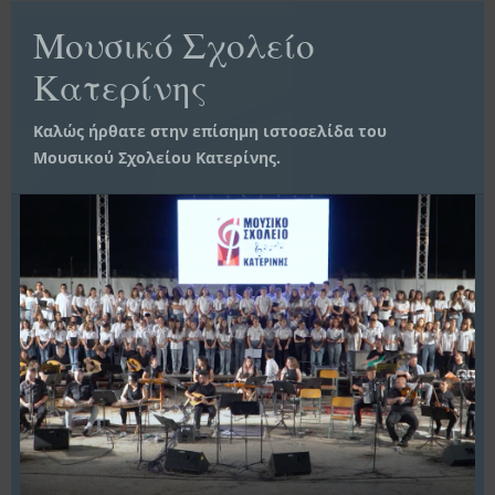
Clo
this
Μουσικό Σχολείο
14
mo
Απρ
Κατερίνης
2019
Καλώς ήρθατε στην επίσημη ιστοσελίδα του
Μουσικού Σχολείου Κατερίνης.
ΤΡΑΓΟΎΔΙΑ ΓΙΑ ΤΟΝ ΤΑΜΠΟΥΡΆ
Θεόδωρος Καρτσιώτης
Έγχορδα
Εκπαιδευτικό υλικό
Μουσικά μαθήματα
Ξάφης
,
,
,
Παρτιτούρες
Ταμπουράς
,
Ασκήσεις και τραγούδια για τον ταμπουρά
Περισσότερα