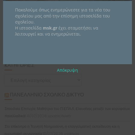
Πακαλούμε όπως ενημερώνεστε για τα νέα του
σχολείου μας από την επίσημη ιστοσελίδα του
σχολείου.
Η ιστοσελίδα
msk.gr
έχει σταματήσει να
λειτουργεί και να ενημερώνεται.
ΙΣΤΟΡΙΚΌ
Ιστορικό
KΑΤΗΓΟΡΊΕΣ
Απόκρυψη
Kατηγορίες
ΠΑΝΕΛΛΉΝΙΟ ΣΧΟΛΙΚΌ ΔΊΚΤΥΟ
Σπουδαία Επιτυχία: Μαθήτρια του Π.ΕΠΑ.Λ. Ελευσίνας μεταξύ των κορυφαίων
πανελλαδικά!
13/07/2026
epalprotelefs
Στο επίκεντρο η Τεχνητή Νοημοσύνη, η επαγγελματική εκπαίδευση και η
ευρωπαϊκή συνεργασία
10/07/2026
vsdrivas