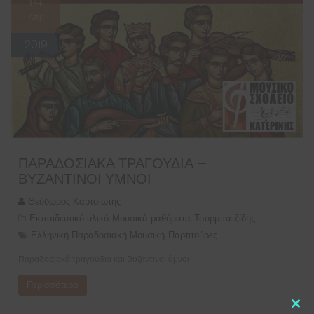
14
Απρ
2019
ΠΑΡΑΔΟΣΙΑΚΆ ΤΡΑΓΟΎΔΙΑ –
ΒΥΖΑΝΤΙΝΟΊ ΎΜΝΟΙ
Θεόδωρος Καρτσιώτης
Εκπαιδευτικό υλικό
Μουσικά μαθήματα
Τσορμπατζίδης
,
,
Ελληνική Παραδοσιακή Μουσική
Παρτιτούρες
,
Παραδοσιακά τραγούδια και Βυζαντινοί ύμνοι
Περισσότερα