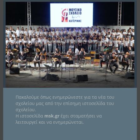
ιστορική αναδρομή έκανε ο φιλόλογος κ. Παπαγεωργίου, ενώ για τον ήχο
υπεύθυνος…
Περισσότερα
ΙΣΤΟΡΙΚΌ
Ιστορικό
Πακαλούμε όπως ενημερώνεστε για τα νέα του
KΑΤΗΓΟΡΊΕΣ
σχολείου μας από την επίσημη ιστοσελίδα του
σχολείου.
Kατηγορίες
Η ιστοσελίδα
msk.gr
έχει σταματήσει να
λειτουργεί και να ενημερώνεται.
ΠΑΝΕΛΛΉΝΙΟ ΣΧΟΛΙΚΌ ΔΊΚΤΥΟ