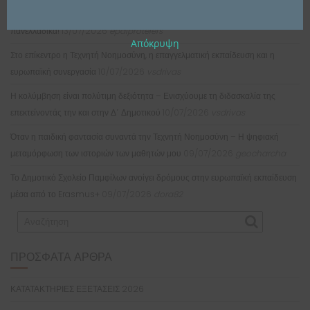
Σπουδαία Επιτυχία: Μαθήτρια του Π.ΕΠΑ.Λ. Ελευσίνας μεταξύ των κορυφαίων
πανελλαδικά!
13/07/2026
epalprotelefs
Απόκρυψη
Στο επίκεντρο η Τεχνητή Νοημοσύνη, η επαγγελματική εκπαίδευση και η
ευρωπαϊκή συνεργασία
10/07/2026
vsdrivas
Η κολύμβηση είναι πολύτιμη δεξιότητα – Ενισχύουμε τη διδασκαλία της
επεκτείνοντάς την και στην Δ΄ Δημοτικού
10/07/2026
vsdrivas
Όταν η παιδική φαντασία συναντά την Τεχνητή Νοημοσύνη – Η ψηφιακή
μεταμόρφωση των ιστοριών των μαθητών μου
09/07/2026
geocharcha
Το Δημοτικό Σχολείο Παμφίλων ανοίγει δρόμους στην ευρωπαϊκή εκπαίδευση
μέσα από το Erasmus+
09/07/2026
dora82
ΠΡΌΣΦΑΤΑ ΆΡΘΡΑ
ΚΑΤΑΤΑΚΤΗΡΙΕΣ ΕΞΕΤΑΣΕΙΣ 2026