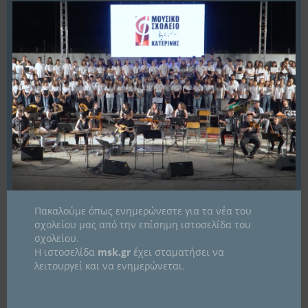
με την περιβαλλοντική ευαισθητοποίηση και τις ευρωπαϊκές αξίες της
βιώσιμης ανάπτυξης. Κατά τη διάρκεια της επίσκεψης, οι μαθητές
ενημερώθηκαν από τον υπεύθυνο του Κέντρου κ .Βασιλειάδη Σάββα για
τη…
Περισσότερα
28
Μάι
2026
Πακαλούμε όπως ενημερώνεστε για τα νέα του
σχολείου μας από την επίσημη ιστοσελίδα του
σχολείου.
Η ιστοσελίδα
msk.gr
έχει σταματήσει να
λειτουργεί και να ενημερώνεται.