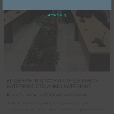
Απόκρυψη
ΕΠΊΣΚΕΨΗ ΤΟΥ ΜΟΥΣΙΚΟΎ ΣΧΟΛΕΊΟΥ
ΚΑΤΕΡΊΝΗΣ ΣΤΟ ΔΉΜΟ ΚΑΤΕΡΊΝΗΣ
Vera Tzimorota
EPAS-Ευρωπαϊκό Κοινοβούλιο
Στο πλαίσιο του προγράμματος EPAS (Σχολεία-Πρέσβεις του
Ευρωπαικού Κοινοβουλίου), oι μαθητές του προγράμματος μαζί με τους