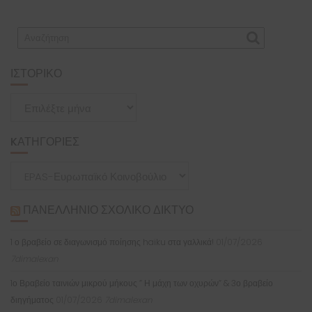
ΙΣΤΟΡΙΚΌ
Ιστορικό
KΑΤΗΓΟΡΊΕΣ
Kατηγορίες
ΠΑΝΕΛΛΉΝΙΟ ΣΧΟΛΙΚΌ ΔΊΚΤΥΟ
1 ο βραβείο σε διαγωνισμό ποίησης haiku στα γαλλικά!
01/07/2026
7dimalexan
1ο Βραβείο ταινιών μικρού μήκους ” Η μάχη των οχυρών” & 3ο βραβείο
διηγήματος
01/07/2026
7dimalexan