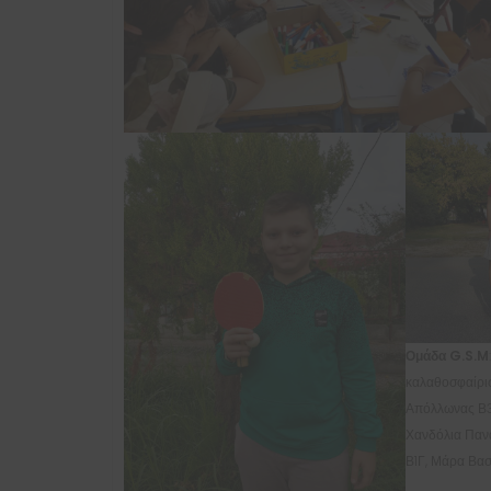
Ομάδα G.S.M
καλαθοσφαίρισ
Απόλλωνας Β3
Χανδόλια Παν
Β1Γ, Μάρα Βασί