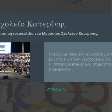
χολείο Κατερίνης
πίσημη ιστοσελίδα του Μουσικού Σχολείου Κατερίνης.
θηκε την Παρασκευή 29 Σεπτεμβρίου 2023, δηλαδή την ίδια ημέρα με την
Κατερίνης. Στην οργάνωση των δράσεων συνετέλεσαν οι Θεοχαρίδου Όλγα και
ατεύθυνση των δράσεων που υλοποιήθηκαν είχε το σύνθημα «Η Κίνηση δίνει
τοσφαίρισης, Καλαθοσφαίρισης, επιτραπέζιας Αντισφαίρισης και ελεύθερων
Πακαλούμε όπως ενημερώνεστε για τ
λφου των Καλλιτεχνικών του σχολείου κας Γρίβα Ουρανίας με μαθητές/τριες που
μας από την επίσημη ιστοσελίδα του
Η ιστοσελίδα
msk.gr
έχει σταματήσει
.
ενημερώνεται.
Απόκρυψη