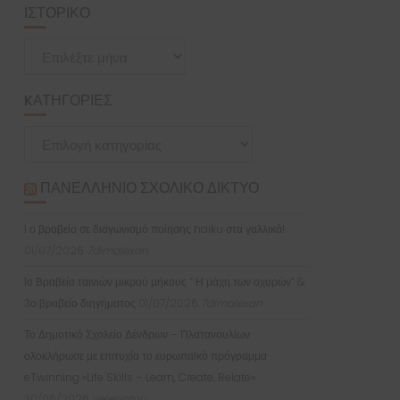
ΙΣΤΟΡΙΚΌ
Ιστορικό
KΑΤΗΓΟΡΊΕΣ
Kατηγορίες
ΠΑΝΕΛΛΉΝΙΟ ΣΧΟΛΙΚΌ ΔΊΚΤΥΟ
1 ο βραβείο σε διαγωνισμό ποίησης haiku στα γαλλικά!
01/07/2026
7dimalexan
1ο Βραβείο ταινιών μικρού μήκους ” Η μάχη των οχυρών” &
3ο βραβείο διηγήματος
01/07/2026
7dimalexan
Το Δημοτικό Σχολείο Δένδρων – Πλατανουλίων
ολοκλήρωσε με επιτυχία το ευρωπαϊκό πρόγραμμα
eTwinning «Life Skills – Learn, Create, Relate»
30/06/2026
velesiotou