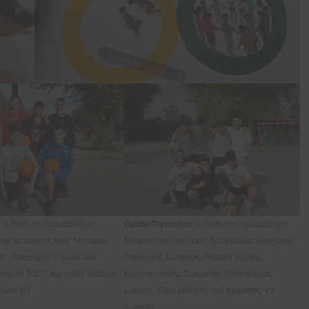
: 1η θέση στο πρωτάθλημα
Ομάδα Πιγκουϊνοι
: 1η θέση στο πρωτάθλημα
ης με παίκτες τους Μπέσμακ
Μπάσκετ του σχολείου Στεργιούλας Θεοχάρης,
Γ, Σατραζέμη Ζ’ηνων, Β4Γ,
Παρούσης Σωτήριος, Ραντάνι Μάριος,
αγιώτη Β3Γ, Γεωργιάδη Ευθύμιο
Κωνσταντινίδης Σωκράτης, Μπουντόλας
λειο α1λ.
Ιωάννης.. Όλοι μαθητές του τμήματος γ2
Λυκείου.