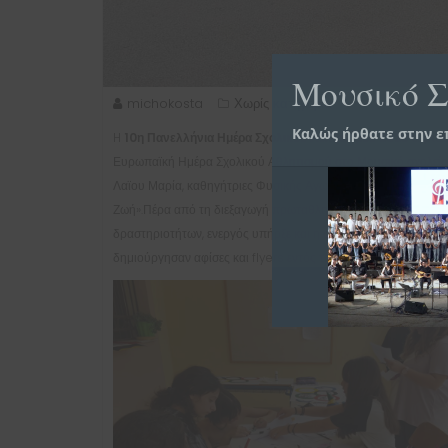
Μουσικό Σ
michokosta
Χωρίς κατηγορία
Καλώς ήρθατε στην ε
H
10η Πανελλήνια Ημέρα Σχολικού Αθλητισμού 2023
εορτάσ
Ευρωπαϊκή Ημέρα Σχολικού Αθλητισμού στο Μουσικό σχολείο 
Λαϊου Μαρία, καθηγήτριες Φυσικής Αγωγής του σχολείου. Η κ
Ζωή».Πέρα από τη διεξαγωγή πρωταθλημάτων Ποδοσφαίρου, Πε
δραστηριοτήτων, ενεργός υπήρξε και η συμμετοχή της συναδέ
δημιούργησαν αφίσες και flyers εντός της σχολικής κοινότητας