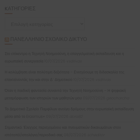
KΑΤΗΓΟΡΊΕΣ
Kατηγορίες
ΠΑΝΕΛΛΉΝΙΟ ΣΧΟΛΙΚΌ ΔΊΚΤΥΟ
Στο επίκεντρο η Τεχνητή Νοημοσύνη, η επαγγελματική εκπαίδευση και η
ευρωπαϊκή συνεργασία
10/07/2026
vsdrivas
Η κολύμβηση είναι πολύτιμη δεξιότητα – Ενισχύουμε τη διδασκαλία της
επεκτείνοντάς την και στην Δ΄ Δημοτικού
10/07/2026
vsdrivas
Όταν η παιδική φαντασία συναντά την Τεχνητή Νοημοσύνη – Η ψηφιακή
μεταμόρφωση των ιστοριών των μαθητών μου
09/07/2026
geocharcha
Το Δημοτικό Σχολείο Παμφίλων ανοίγει δρόμους στην ευρωπαϊκή εκπαίδευση
μέσα από το Erasmus+
09/07/2026
dora82
Σημαντικό: Έλεγχος περιεχομένου και πνευματικών δικαιωμάτων στον
ιστότοπό/ιστολόγιο/περιοδικό σας
08/07/2026
scheditor