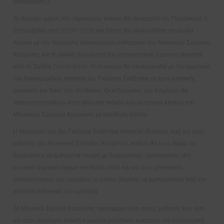
εκπαίδευση»
).
Το δεύτερο μέρος του σεμιναρίου πιάνου θα συνεχιστεί την Παρασκευή 5
Σεπτεμβρίου στις 09:00-12:00 και έπειτα θα ακολουθήσει συναυλία
πιάνου με την παρουσία ταλαντούχων μαθητριών του Μουσικού Σχολείου
Κατερίνης και τη φιλική συμμετοχή του χαρισματικού 11χρονου πιανίστα
από τη Σερβία, David Bozic. Η συναυλία θα ολοκληρωθεί με την ερμηνεία
του διακεκριμένου πιανίστα Δρ. Γκεόργκι Σλάβτσεφ σε έργα κλασικής
μουσικής και δικές του συνθέσεις. Οι εκδηλώσεις του διημέρου θα
πραγματοποιηθούν στην αίθουσα πιάνου του κεντρικού κτιρίου του
Μουσικού Σχολείου Κατερίνης με ελεύθερη είσοδο.
Η παρουσία του Δρ. Γκεόργκι Σλάβτσεφ αποτελεί ιδιαίτερη τιμή για τους
μαθητές του Μουσικού Σχολείου Κατερίνης, καθώς θα τους δώσει τη
δυνατότητα να έρθουν σε επαφή με διαφορετικές προσεγγίσεις στη
μουσική ερμηνεία έργων για πιάνο, αλλά και για τους μουσικούς
εκπαιδευτικούς του σχολείου, οι οποίοι δύναται να εμπνευστούν από την
πολυετή διδακτική του εμπειρία.
Το Μουσικό Σχολείο Κατερίνης προσφέρει τόσο στους μαθητές του, όσο
και στην ευρύτερη τοπική κοινωνία μοναδικές ευκαιρίες για καλλιτεχνική