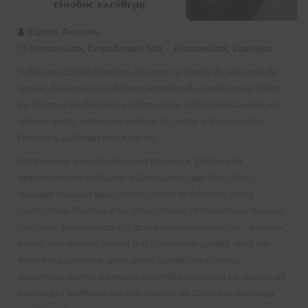
Κώστας Αντωνίου
Ανακοινώσεις
Εκπαιδευτικοί
Νέα - Ανακοινώσεις
Σεμινάρια
,
,
,
Το Μουσικό Σχολείο Κατερίνης, λίγο πριν την έναρξη της νέας σχολικής
χρονιάς, διοργανώνει μια ιδιαίτερη εκπαιδευτική και καλλιτεχνική δράση
την Πέμπτη 4 και Παρασκευή 5 Σεπτεμβρίου 2025, προσκαλώντας τον
διεθνούς φήμης πιανίστα και συνθέτη, Dr. Georgi Α. Slavchev (Δρ.
Γκεόργκι Α. Σλάβτσεφ) στην Κατερίνη.
Πιο αναλυτικά, ο πολυβραβευμένος μουσικός κ. Σλάβτσεφ θα
πραγματοποιήσει την Πέμπτη 4 Σεπτεμβρίου, ώρες 10:00–13:00,
σεμινάριο πιάνου με θέμα: «
From
Comfort
to Brilliance: Using
Comfortable Technique for Unforgettable Performances, Russian
discipline, European artistry, and American innovation – lessons
from a worldtrained pianist and composer»
(μετάφρ.: «
Από την
άνεση στη λαμπρότητα: χρήση άνετης τεχνικής για αξέχαστες
παραστάσεις, ρωσική διδασκαλία, ευρωπαϊκή καλλιτεχνία και αμερικανική
καινοτομία – Μαθήματα από έναν Πιανίστα και Συνθέτη με παγκόσμια