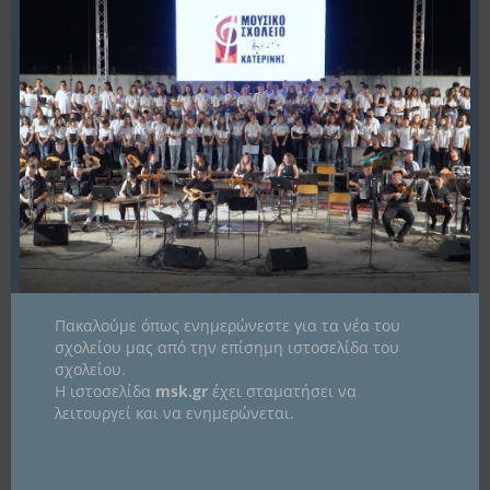
ΠΛΟΉΓΗΣΗ
Υποβολή Μηχανογραφικών
Συγχαρητήρια στα παιδιά μας!
ΆΡΘΡΩΝ
ΙΣΤΟΡΙΚΌ
Ιστορικό
KΑΤΗΓΟΡΊΕΣ
Πακαλούμε όπως ενημερώνεστε για τα νέα του
σχολείου μας από την επίσημη ιστοσελίδα του
σχολείου.
Kατηγορίες
Η ιστοσελίδα
msk.gr
έχει σταματήσει να
λειτουργεί και να ενημερώνεται.
ΠΑΝΕΛΛΉΝΙΟ ΣΧΟΛΙΚΌ ΔΊΚΤΥΟ
eTwinning School Label -3ο Νηπιαγωγείο Αρτέμιδος
29/06/2026