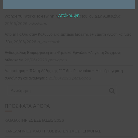
3nipartem
Απόκρυψη
Wonderful World: Το eTwinning πρόγραμμα του 1ου Δ.Σχ. Αμπελώνα
29/06/2026
velesiotou
Από τη Γαλλία στην Κάλυμνο: μια εμπειρία Erasmus+ γεμάτη γνώση και νέες
ιδέες
29/06/2026
a_mastorak
Ενδοσχολική Επιμόρφωση στα Ψηφιακά Εργαλεία -AI για τη Σύγχρονη
Διδασκαλία
26/06/2026
ptasiopou
Αποφοίτηση – Τελετή Λήξης της Γ΄ Τάξης Γυμνασίου – Μια μέρα γεμάτη
συγκίνηση και αναμνήσεις
25/06/2026
ptasiopou
ΠΡΌΣΦΑΤΑ ΆΡΘΡΑ
ΚΑΤΑΤΑΚΤΗΡΙΕΣ ΕΞΕΤΑΣΕΙΣ 2026
ΠΑΝΕΛΛΗΝΙΟΣ ΜΑΘΗΤΙΚΟΣ ΔΙΑΓΩΝΙΣΜΟΣ ΓΕΩΛΟΓΙΑΣ