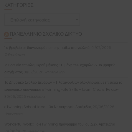
KΑΤΗΓΟΡΊΕΣ
Kατηγορίες
ΠΑΝΕΛΛΉΝΙΟ ΣΧΟΛΙΚΌ ΔΊΚΤΥΟ
1 ο βραβείο σε διαγωνισμό ποίησης haiku στα γαλλικά!
01/07/2026
7dimalexan
1ο Βραβείο ταινιών μικρού μήκους ” Η μάχη των οχυρών” & 3ο βραβείο
διηγήματος
01/07/2026
7dimalexan
Το Δημοτικό Σχολείο Δένδρων – Πλατανουλίων ολοκλήρωσε με επιτυχία το
ευρωπαϊκό πρόγραμμα eTwinning «Life Skills – Learn, Create, Relate»
30/06/2026
velesiotou
eTwinning School Label -3ο Νηπιαγωγείο Αρτέμιδος
29/06/2026
3nipartem
Wonderful World: Το eTwinning πρόγραμμα του 1ου Δ.Σχ. Αμπελώνα
29/06/2026
velesiotou