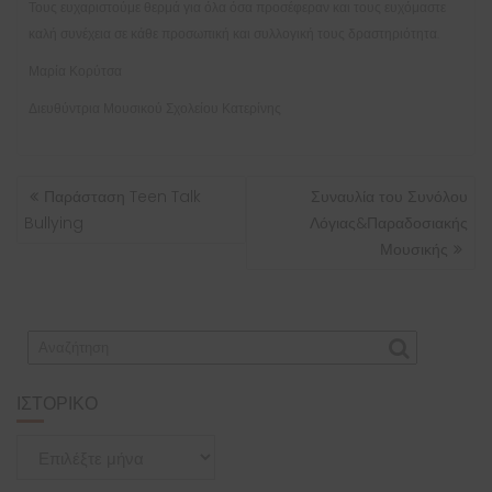
Τους ευχαριστούμε θερμά για όλα όσα προσέφεραν και τους ευχόμαστε
καλή συνέχεια σε κάθε προσωπική και συλλογική τους δραστηριότητα.
Μαρία Κορύτσα
Διευθύντρια Μουσικού Σχολείου Κατερίνης
ΠΛΟΉΓΗΣΗ
Παράσταση Teen Talk
Συναυλία του Συνόλου
ΆΡΘΡΩΝ
Bullying
Λόγιας&Παραδοσιακής
Μουσικής
ΙΣΤΟΡΙΚΌ
Ιστορικό