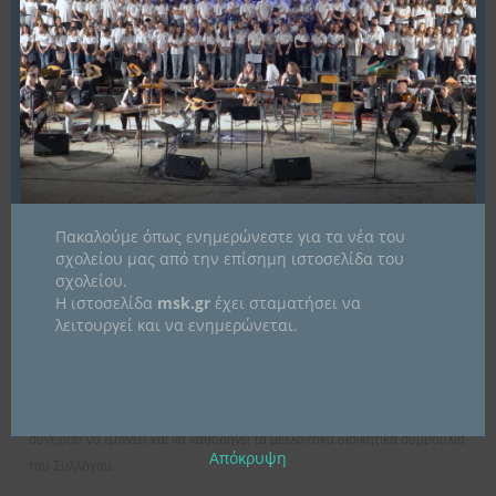
κανονάκι M Saglam
αλλά και η δωρεά:
ζωνών για παρέλαση
σεμιναρίων μπουζουκιού και κιθάρας
συμμετοχής 3 παιδιών σε εκδρομές
25 αναλόγιων ορχήστρας με διάτρητη πλάτη
30 αναλόγιων πτυσσόμενων με αδιάβροχη θήκη μεταφοράς
επισκευήςοργάνου(κανονάκι)
Πακαλούμε όπως ενημερώνεστε για τα νέα του
σχολείου μας από την επίσημη ιστοσελίδα του
αποτελεί μια σπουδαία προσφορά που θα ενισχύσει σημαντικά την
σχολείου.
εκπαιδευτική μας διαδικασία και θα δώσει τη δυνατότητα στους μαθητές
Η ιστοσελίδα
msk.gr
έχει σταματήσει να
μας να εξελιχθούν ακόμα περισσότερο στη μουσική τους πορεία.
λειτουργεί και να ενημερώνεται.
Η αγάπη τους για το σχολείο μας, η διάθεση για προσφορά και η συνεχής
στήριξη των μαθητών και των εκπαιδευτικών μας αποτελούν παράδειγμα
προς μίμηση. Είμαι βέβαιη πως η παρακαταθήκη που αφήνουν θα
συνεχίσει να εμπνέει και να καθοδηγεί τα μελλοντικά διοικητικά συμβούλια
Απόκρυψη
του Συλλόγου.