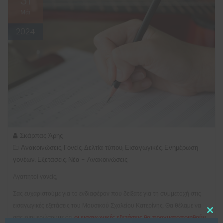
31
Μάι
2024
Σκάρπας Άρης
Ανακοινώσεις
Γονείς
Δελτία τύπου
Εισαγωγικές
Ενημέρωση
,
,
,
,
γονέων
Εξετάσεις
Νέα - Ανακοινώσεις
,
,
Αγαπητοί γονείς,
Σας ευχαριστούμε για το ενδιαφέρον που δείξατε για τη συμμετοχή στις
εισαγωγικές εξετάσεις του Μουσικού Σχολείου Κατερίνης. Θα θέλαμε να
Clo
σας ενημερώσουμε ότι
οι εισαγωγικές εξετάσεις θα πραγματοποιηθούν