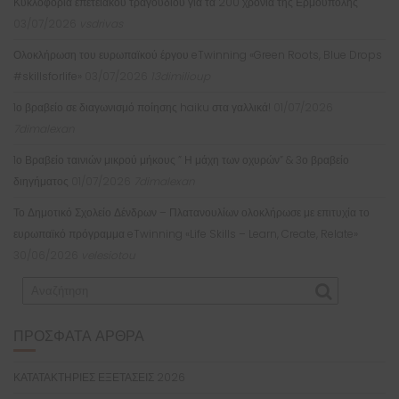
Κυκλοφορία επετειακού τραγουδιού για τα 200 χρόνια της Ερμούπολης
03/07/2026
vsdrivas
Ολοκλήρωση του ευρωπαϊκού έργου eTwinning «Green Roots, Blue Drops
#skillsforlife»
03/07/2026
13dimilioup
1ο βραβείο σε διαγωνισμό ποίησης haiku στα γαλλικά!
01/07/2026
7dimalexan
1ο Βραβείο ταινιών μικρού μήκους ” Η μάχη των οχυρών” & 3ο βραβείο
διηγήματος
01/07/2026
7dimalexan
Το Δημοτικό Σχολείο Δένδρων – Πλατανουλίων ολοκλήρωσε με επιτυχία το
ευρωπαϊκό πρόγραμμα eTwinning «Life Skills – Learn, Create, Relate»
30/06/2026
velesiotou
ΠΡΌΣΦΑΤΑ ΆΡΘΡΑ
ΚΑΤΑΤΑΚΤΗΡΙΕΣ ΕΞΕΤΑΣΕΙΣ 2026