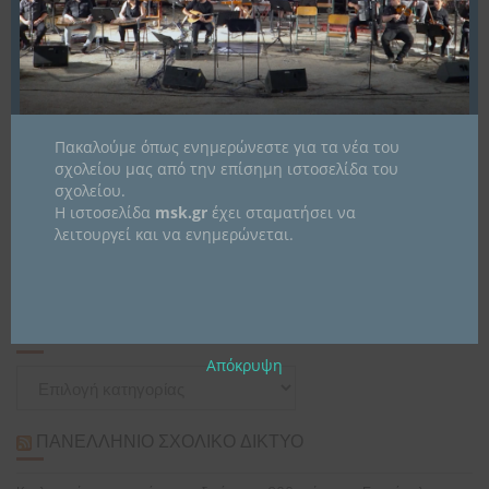
ΠΛΟΉΓΗΣΗ
ΚΗ΄ Σύνοδος της Βουλής
Εισαγωγικές εξετάσεις για την
ΆΡΘΡΩΝ
των Εφήβων
Α Γυμνασίου-Ημερομηνίες και
τρόπος διεξαγωγής.
Πακαλούμε όπως ενημερώνεστε για τα νέα του
σχολείου μας από την επίσημη ιστοσελίδα του
σχολείου.
Η ιστοσελίδα
msk.gr
έχει σταματήσει να
ΙΣΤΟΡΙΚΌ
λειτουργεί και να ενημερώνεται.
Ιστορικό
KΑΤΗΓΟΡΊΕΣ
Απόκρυψη
Kατηγορίες
ΠΑΝΕΛΛΉΝΙΟ ΣΧΟΛΙΚΌ ΔΊΚΤΥΟ